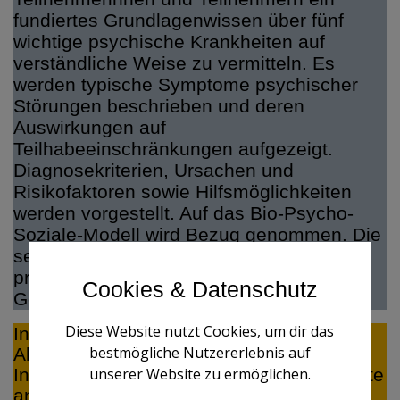
fundiertes Grundlagenwissen über fünf
wichtige psychische Krankheiten auf
verständliche Weise zu vermitteln. Es
werden typische Symptome psychischer
Störungen beschrieben und deren
Auswirkungen auf
Teilhabeeinschränkungen aufgezeigt.
Diagnosekriterien, Ursachen und
Risikofaktoren sowie Hilfsmöglichkeiten
werden vorgestellt. Auf das Bio-Psycho-
Soziale-Modell wird Bezug genommen. Die
seelischen Behinderungen werden
praxisnah mit Hinweisen zur
Cookies & Datenschutz
Gesprächsführung dargestellt.
Diese Website nutzt Cookies, um dir das
Individuelle Schwerpunkte können nach
bestmögliche Nutzererlebnis auf
Absprache vereinbart werden. Bei
unserer Website zu ermöglichen.
Interesse und Fragen wenden Sie sich bitte
an: manuela.trendel@gmx.de