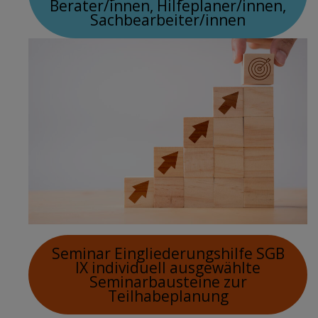
Berater/innen, Hilfeplaner/innen,
Sachbearbeiter/innen
Seminar Eingliederungshilfe SGB
IX individuell ausgewählte
Seminarbausteine zur
Teilhabeplanung