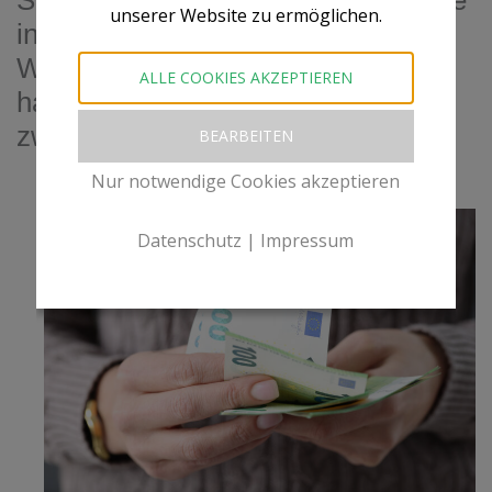
Sie sagen mir, welches Seminar Sie
unserer Website zu ermöglichen.
interessiert und wir planen Ihre
Weiterbildung gemeinsam. Vom
ALLE COOKIES AKZEPTIEREN
halbtägigen Webinar bis zur
zweitägigen Schulung vor Ort.
BEARBEITEN
absatz
Nur notwendige Cookies akzeptieren
Datenschutz
|
Impressum